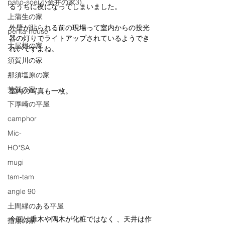
patio-soe(小金井の家3)
るうちに夜になってしまいました。
上蒲生の家
外壁が貼られる前の現場って室内からの投光
penta-house
器の灯りでライトアップされているようでき
大屋根の家
れいですよね。
須賀川の家
那須塩原の家
芳賀の家
室内の写真も一枚。
下厚崎の平屋
camphor
Mic-
HO*SA
mugi
tam-tam
angle 90
土間縁のある平屋
今回は垂木や隅木が化粧ではなく 、天井は作
指扇の家