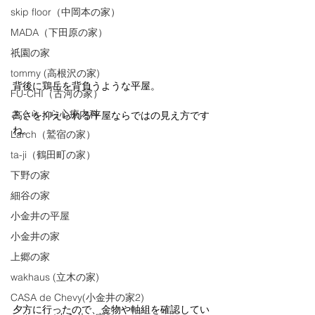
skip floor（中岡本の家）
MADA（下田原の家）
祇園の家
tommy (高根沢の家)
背後に鶏岳を背負うような平屋。
FU-CHI（古河の家）
さくら・ら心療内科
高さを抑えられる平屋ならではの見え方です
ね。
Larch（鷲宿の家）
ta-ji（鶴田町の家）
下野の家
細谷の家
小金井の平屋
小金井の家
上郷の家
wakhaus (立木の家)
CASA de Chevy(小金井の家2)
夕方に行ったので、金物や軸組を確認してい