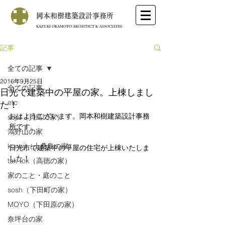
岡本和樹建築設計事務所
KAZUKI OKAMOTO ARCHITECT & ASSOCIATES
記事
全ての記事
2016年9月25日
全ての記事
日光で建築中の平屋の家。上棟しまし
etc
た！
おはようございます。岡本和樹建築設計事務
sept（貝島の家）
所です。
鴻野山の家
kunoji（上桑島の家）
日光市で建築中の平屋の住宅が上棟いたしま
した！ 
tak-tok（高徳の家）
家のこと・庭のこと
sosh（下田町の家）
MOYO（下田原の家）
奈坪台の家