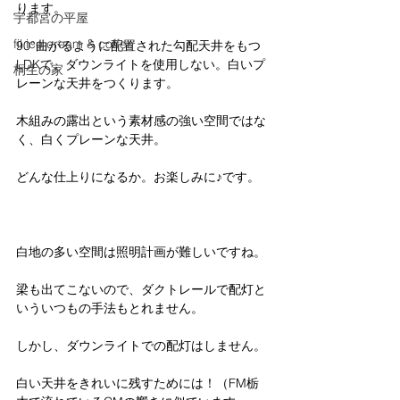
ります。
宇都宮の平屋
fil ice cream & coffee
90°曲がるように配置された勾配天井をもつ
LDKで、ダウンライトを使用しない。白いプ
桐生の家
レーンな天井をつくります。
木組みの露出という素材感の強い空間ではな
く、白くプレーンな天井。
どんな仕上りになるか。お楽しみに♪です。
白地の多い空間は照明計画が難しいですね。
梁も出てこないので、ダクトレールで配灯と
いういつもの手法もとれません。
しかし、ダウンライトでの配灯はしません。
白い天井をきれいに残すためには！（FM栃