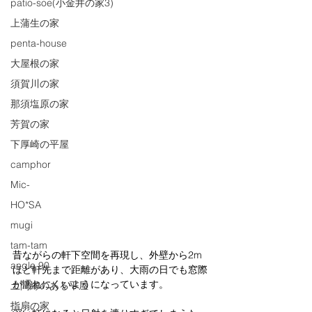
patio-soe(小金井の家3)
上蒲生の家
penta-house
大屋根の家
須賀川の家
那須塩原の家
芳賀の家
下厚崎の平屋
camphor
Mic-
HO*SA
mugi
tam-tam
昔ながらの軒下空間を再現し、外壁から2m
angle 90
ほど軒先まで距離があり、大雨の日でも窓際
が濡れにくいようになっています。
土間縁のある平屋
指扇の家