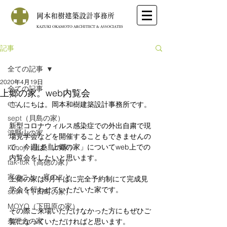
岡本和樹建築設計事務所
KAZUKI OKAMOTO ARCHITECT & ASSOCIATES
記事
全ての記事
2020年4月19日
全ての記事
上郷の家。web内覧会
etc
こんにちは。岡本和樹建築設計事務所です。
sept（貝島の家）
新型コロナウィルス感染症での外出自粛で現
鴻野山の家
場見学会などを開催することもできませんの
で、今週は「上郷の家」についてweb上での
kunoji（上桑島の家）
内覧会をしたいと思います。
tak-tok（高徳の家）
家のこと・庭のこと
上郷の家は3月半ばに完全予約制にて完成見
学会を行わせていただいた家です。
sosh（下田町の家）
MOYO（下田原の家）
その際ご来場いただけなかった方にもぜひご
奈坪台の家
覧になっていただければと思います。