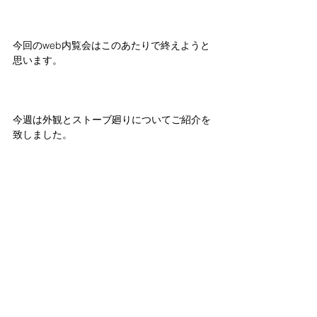
今回のweb内覧会はこのあたりで終えようと
思います。
今週は外観とストーブ廻りについてご紹介を
致しました。
次回は内部空間をご紹介してきますのでぜひ
またご覧になってください。
では、失礼いたします。
#コロナ
#web内覧会
#ストリップ階段
#庭
#
小山
#上三川町
#那須
#家づくり
#小山市
#下
野市
#栃木
#新型コロナウィルス
#新型コロ
ナウィルス感染症
#宇都宮
#注文住宅
#完成
見学会
#設計事務所
上郷の家