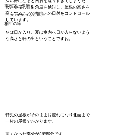
深い軒になると日射を遮りすぎてしまうた
宇都宮の平屋
め、冬場の日射角度を検討し、屋根の高さを
高くすることで室内への日射をコントロール
fil ice cream & coffee
しています。
桐生の家
冬は日が入り、夏は室内へ日が入らないよう
な高さと軒の出ということですね。
軒先の屋根がそのまま片流れになり北面まで
一枚の屋根でかかります。
高くなった部分が2階部分です。