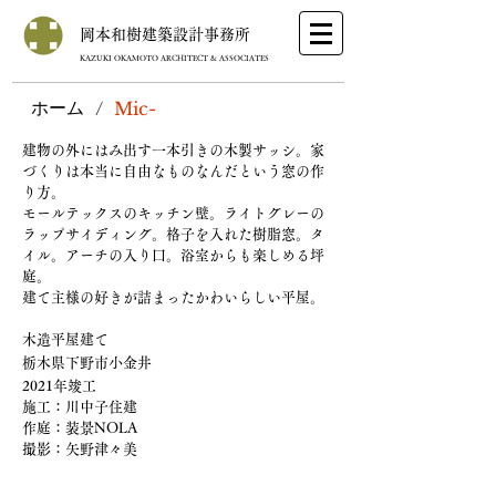
岡本和樹建築設計事務所
KAZUKI OKAMOTO ARCHITECT & ASSOCIATES
ホーム
/
Mic-
​建物の外にはみ出す一本引きの木製サッシ。家
づくりは本当に自由なものなんだという窓の作
り方。
​モールテックスのキッチン壁。ライトグレーの
ラップサイディング。格子を入れた樹脂窓。タ
イル。アーチの入り口。浴室からも楽しめる坪
庭。
建て主様の好きが詰まったかわいらしい平屋。
木造平屋建て
栃木県下野市小金井
2021年竣工
施工：川中子住建
作庭：装景NOLA
​​撮影：矢野津々美​