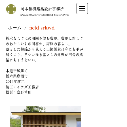
岡本和樹建築設計事務所
KAZUKI OKAMOTO ARCHITECT & ASSOCIATES
ホーム
/
field srkwd
栃木ならではの田園を望む敷地。敷地に対して
のわたしたちの回答が、床座の暮らし。
落とした視線から見える田園風景は今にも手が
届くよう。リシン掻き落としの外壁が田舎の風
情にちょうどいい。
木造平屋建て
栃木県鹿沼市
2014年竣工
施工：イケダ工務店
撮影：富野博則