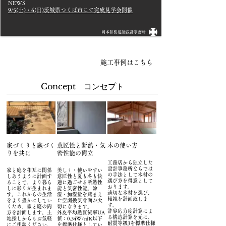
NEWS
9/5(土)・6(日)茨城県つくば市にて完成見学会開催
岡本和樹建築設計事務所
​施工事例はこちら
Concept コンセプト
家づくりと庭づく
意匠性と断熱・気
木の使い方
りを共に
密性能の両立
工務店から独立した
設計事務所ならでは
家と庭を相互に関係
美しく・使いやすい
の手法として木材の
しあうように計画す
意匠性と夏も冬も快
選び方を得意として
ることで、より暮ら
適に過ごせる断熱性
おります。
しに彩りが生まれま
能と気密性能。除
適切な木材を選び、
す。これからの生活
湿・加湿量を踏まえ
軸組を計画致しま
をより豊かにしてい
た空調換気計画が大
す。
くため、家と庭の両
切になります。
許容応力度計算によ
方を計画します。土
外皮平均熱貫流率UA
る構造計算を元に、
地探しからもお気軽
値：0.34W/㎡K以下
耐震等級3を標準仕様
にご相談ください。
を標準仕様としてい