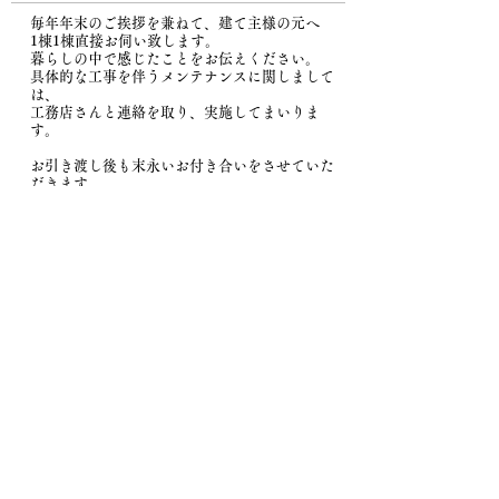
きることが一番のメリットです。
毎年年末のご挨拶を兼ねて、建て主様の元へ
見て、どうすればいい家が建つか
家のデザインやディティールを美
1棟1棟直接お伺い致します。
をあらかじめ想定することは難し
暮らしの中で感じたことをお伝えください。
しくすることも設計事務所にでき
具体的な工事を伴うメンテナンスに関しまして
いと思います。そこでわたしたち
る大きな仕事の一部だと考えてい
は、
が一緒に土地を見て、こうすれば
工務店さんと連絡を取り、実施してまいりま
ます。 上記はもちろんですが、わ
す。
こんな暮らしが送れるのではない
たしたち設計事務所は正しい材料
か。といったイメージを共有させ
お引き渡し後も末永いお付き合いをさせていた
を適正な金額で使用し、より作り
だきます。
ていただくことができます。土地
やすい方法で、精度よく作れるよ
購入前にプランニングを行うこと
うに図面を作成し、提案すること
も可能です。 大まかでも建てる家
が仕事です。 適正な材料・施工方
のプランがあれば、土地購入にも
法を、設計によって検討すること
一歩踏み出せるのではないかと思
は、工事金額を抑えることにつな
います。
がります。 また、設計事務所が、
Profile プロフィール
建て主様に代わる、第三者の、か
つプロの目線で工事を監理すると
株式会社岡本和樹建築設計事務所
いう役目を担うことで、建築会社
代表取締役 岡本和樹
さん自身のチェックと設計事務所
​一級建築士 第337469号
によるチェックのダブルチェック
体制を作ることができます。 詳し