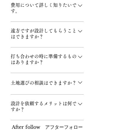
てのことです。 これからどんな暮
費用について詳しく知りたいで
す。
らしがしたいか。 土地が決まって
いなければ、どこに住むか。 どこ
設計料は建築工事費・外構工事
まで将来を見据えた家づくりをす
費・その他工事費の10～12%とさ
遠方ですが設計してもらうこと
ればいいか。 また、想定する金額
はできますか？
せていただいています。 この設計
も大きなものになります。 何にど
料についてご念頭に置いていただ
れくらいの費用が掛かるのか。 ど
もちろん可能です。 弊社で設計・
きたいことがあります。 それは、
んなことでもご相談をお受け致し
監理を行わせていただき、地元の
打ち合わせの時に準備するもの
設計事務所にお願いすると設計料
ますので、思いつくまま順番を気
はありますか？
工務店さんに工事をお願いしま
分が余計にかかる。ということで
になさらずご相談ください。
す。 細かく図面を作成致しますの
はないということです。 詳しくは
こんな家にしたい！こんな暮らし
で、初めての工務店さんでもしっ
「家づくりの流れ」のページをご
がしたい！といったご希望をご家
土地選びの相談はできますか？
かりした仕事ができるように致し
覧ください。
族で共有しておいていただきたい
ます。 工事見積を依頼する前に、
です。 文章でもいいですし、写真
可能です。 弊社が不動産事業部を
工務店さんの現場を見せていただ
を集めておいていただいてもいい
持っているわけではないですが、
設計を依頼するメリットは何で
き仕事の内容も確認致します。
すか？
と思います。 わたしたちとご家族
ご希望エリアの不動産業者に問い
でイメージを共有し、具体的な暮
合わせをし、土地を一緒にお探し
建て主様のご要望を十分に汲み取
らし・家づくりの御提案につなげ
致します。建て主様だけでは、更
After follow アフターフォロー
り、暮らしやすい家の御提案がで
ていきます。
地や中古住宅が建っている土地を