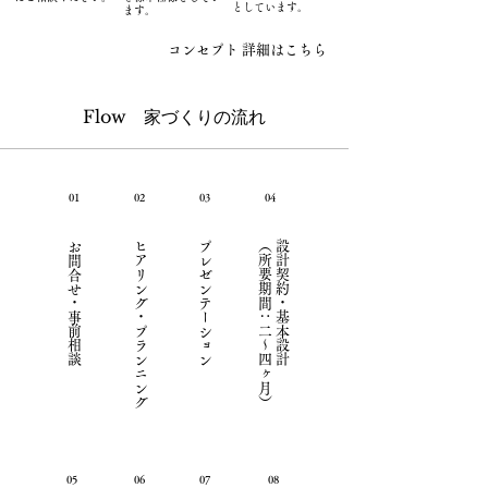
としています。
ます。
コンセプト 詳細はこちら
Flow 家づくりの流れ
01
02
03
04
お問合せ・事前相談
ヒアリング・プランニング
プレゼンテーション
（所要期間：二～四ヶ月）
設計契約・基本設計
05
06
07
08