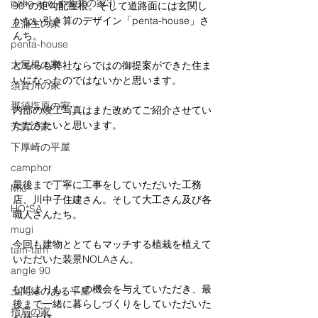
patio-soe(小金井の家3)
90°の矩勾配屋根。そして道路面には玄関し
かない引き算のデザイン「penta-house」さ
上蒲生の家
んち。
penta-house
大屋根の家
どちらも弊社ならではの御提案ができた住ま
いになったのではないかと思います。
須賀川の家
那須塩原の家
内部の竣工写真はまた改めてご紹介させてい
ただきたいと思います。
芳賀の家
下厚崎の平屋
camphor
最後まで丁寧に工事をしていただいた工務
Mic-
店、川中子住建さん。そして大工さん及び各
HO*SA
職人さんたち。
mugi
今回も建物ととてもマッチする植栽を植えて
tam-tam
いただいた装景NOLAさん。
angle 90
なによりも、この機会を与えていただき、最
土間縁のある平屋
後まで一緒に暮らしづくりをしていただいた
指扇の家