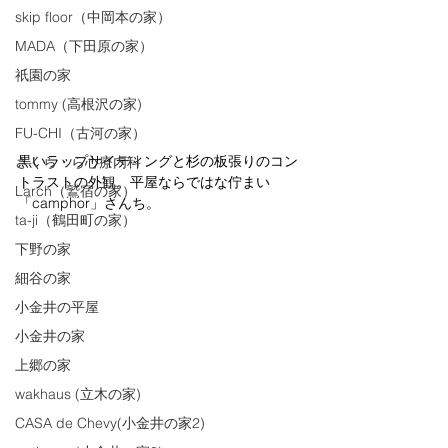
skip floor（中岡本の家）
MADA（下田原の家）
祇園の家
tommy (高根沢の家)
FU-CHI（古河の家）
黒いラップサイディングと杉の板張りのコン
さくら・ら心療内科
トラストの外観。平屋ならではな佇まい
Larch（鷲宿の家）
「camphor」さんち。
ta-ji（鶴田町の家）
下野の家
細谷の家
小金井の平屋
小金井の家
上郷の家
wakhaus (立木の家)
CASA de Chevy(小金井の家2)