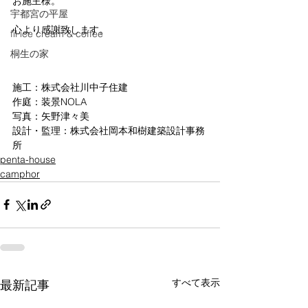
お施主様。
宇都宮の平屋
心より感謝致します。
fil ice cream & coffee
桐生の家
施工：株式会社川中子住建
作庭：装景NOLA
写真：矢野津々美
設計・監理：株式会社岡本和樹建築設計事務
所
penta-house
camphor
すべて表示
最新記事