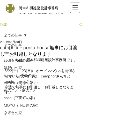
岡本和樹建築設計事務所
KAZUKI OKAMOTO ARCHITECT & ASSOCIATES
記事
全ての記事
2021年5月30日
全ての記事
camphor・penta-house無事にお引渡
etc
し・お引越しとなります
こんにちは。岡本和樹建築設計事務所です。
sept（貝島の家）
鴻野山の家
5/22(土)・23(日)にオープンハウスを開催さ
kunoji（上桑島の家）
せていただきました、camphorさんちと
penta-houseさんち。
tak-tok（高徳の家）
今週で無事にお引渡し・お引越しとなりま
家のこと・庭のこと
す。
sosh（下田町の家）
MOYO（下田原の家）
奈坪台の家