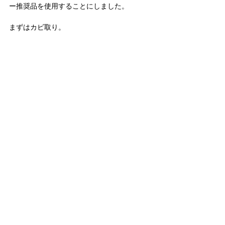
ー推奨品を使用することにしました。
まずはカビ取り。
1脚ずつやっていこうと思います。
今週はこのあたりで。
#Yチェア
#名作椅子
#宇都宮
#設計事務所
#
木造
#住宅
#新築
#家づくり
家のこと・庭のこと
すべて表示
最新記事