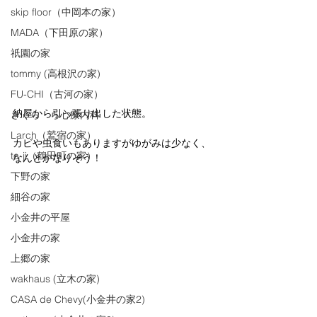
skip floor（中岡本の家）
MADA（下田原の家）
祇園の家
tommy (高根沢の家)
FU-CHI（古河の家）
納屋から引っ張り出した状態。
さくら・ら心療内科
Larch（鷲宿の家）
カビや虫食いもありますがゆがみは少なく、
ta-ji（鶴田町の家）
なんとかなりそう！
下野の家
細谷の家
小金井の平屋
小金井の家
上郷の家
wakhaus (立木の家)
CASA de Chevy(小金井の家2)