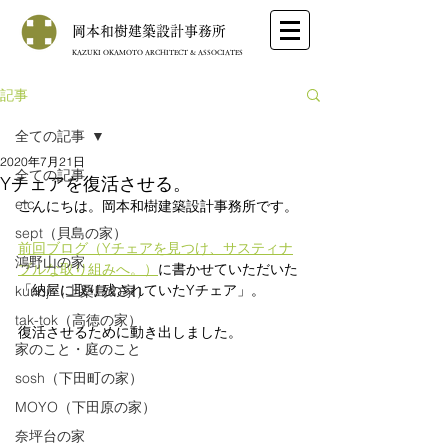
岡本和樹建築設計事務所
KAZUKI OKAMOTO ARCHITECT & ASSOCIATES
記事
全ての記事
2020年7月21日
全ての記事
Yチェアを復活させる。
etc
こんにちは。岡本和樹建築設計事務所です。
sept（貝島の家）
前回ブログ（Yチェアを見つけ、サスティナ
鴻野山の家
ブルな取り組みへ。）
に書かせていただいた
「納屋に取り残されていたYチェア」。
kunoji（上桑島の家）
tak-tok（高徳の家）
復活させるために動き出しました。
家のこと・庭のこと
sosh（下田町の家）
MOYO（下田原の家）
奈坪台の家