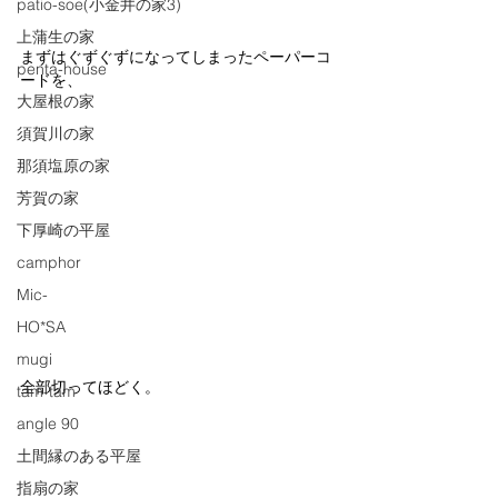
patio-soe(小金井の家3)
上蒲生の家
まずはぐずぐずになってしまったペーパーコ
penta-house
ードを、
大屋根の家
須賀川の家
那須塩原の家
芳賀の家
下厚崎の平屋
camphor
Mic-
HO*SA
mugi
全部切ってほどく。
tam-tam
angle 90
土間縁のある平屋
指扇の家