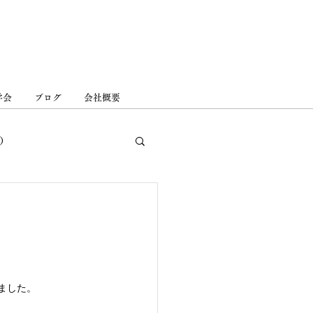
学会
ブログ
会社概要
家）
floor（中岡本の家）
・ら心療内科
しました。
井の家
上郷の家