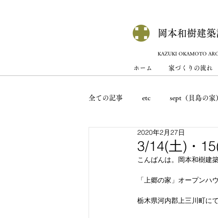
岡本和樹建築
KAZUKI OKAMOTO ARC
ホーム
家づくりの流れ
全ての記事
etc
sept（貝島の家
2020年2月27日
家のこと・庭のこと
sosh（
3/14(土)
こんばんは。岡本和樹建
MADA（下田原の家）
祇園の
「上郷の家」オープンハ
栃木県河内郡上三川町にて、
Larch（鷲宿の家）
ta-ji（