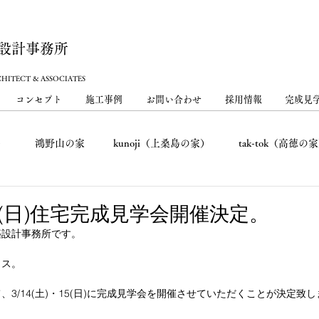
設計事務所
HITECT & ASSOCIATES
コンセプト
施工事例
お問い合わせ
採用情報
完成見
）
鴻野山の家
kunoji（上桑島の家）
tak-tok（高徳の
下田町の家）
MOYO（下田原の家）
奈坪台の家
skip 
・15(日)住宅完成見学会開催決定。
築設計事務所です。
家
tommy (高根沢の家)
FU-CHI（古河の家）
さくら
ウス。
3/14(土)・15(日)に完成見学会を開催させていただくことが決定致
鶴田町の家）
下野の家
細谷の家
小金井の平屋
小金