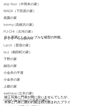
skip floor（中岡本の家）
MADA（下田原の家）
祇園の家
tommy (高根沢の家)
FU-CHI（古河の家）
白を基調としたシンプルな箱型の外観。
さくら・ら心療内科
Larch（鷲宿の家）
ta-ji（鶴田町の家）
下野の家
細谷の家
小金井の平屋
小金井の家
上郷の家
wakhaus (立木の家)
竣工写真に門扉が間に合いませんでしたが、
CASA de Chevy(小金井の家2)
木塀と門扉に囲われ庭は四方囲まれたプライ