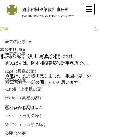
岡本和樹建築設計事務所
KAZUKI OKAMOTO ARCHITECT & ASSOCIATES
記事
全ての記事
2019年4月18日
全ての記事
祇園の家。竣工写真公開-part1
etc
こんばんは。岡本和樹建築設計事務所です。
sept（貝島の家）
今週は、先月竣工致しました「祇園の家」の
鴻野山の家
竣工写真を一部公開したいと思います。
kunoji（上桑島の家）
tak-tok（高徳の家）
家のこと・庭のこと
まずは外観です。
sosh（下田町の家）
MOYO（下田原の家）
奈坪台の家