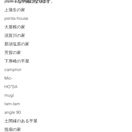
ベートな中庭になります。
patio-soe(小金井の家3)
上蒲生の家
penta-house
大屋根の家
須賀川の家
那須塩原の家
芳賀の家
下厚崎の平屋
camphor
Mic-
HO*SA
mugi
tam-tam
angle 90
土間縁のある平屋
指扇の家