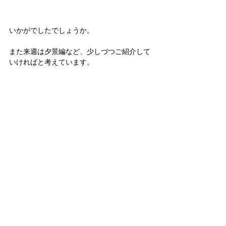
いかがでしたでしょうか。
また来週は夕景編など、少しづつご紹介して
いければと考えています。
工期の都合でオープンハウスは開催すること
ができませんでしたが、このようにweb内覧
会としてご紹介していきますので、また来週
もご覧になりに来てください。
では今週はこのあたりで。
祇園の家