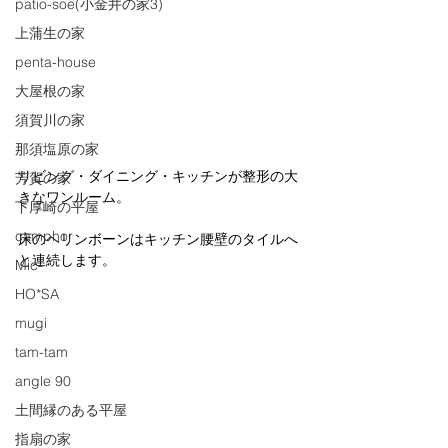
patio-soe(小金井の家3)
上蒲生の家
penta-house
大屋根の家
須賀川の家
那須塩原の家
リビング・ダイニング・キッチンが整形の大
芳賀の家
きなワンルーム。
下厚崎の平屋
camphor
床のヘリンボーンはキッチン腰壁のタイルへ
と連続します。
Mic-
HO*SA
mugi
tam-tam
angle 90
土間縁のある平屋
指扇の家