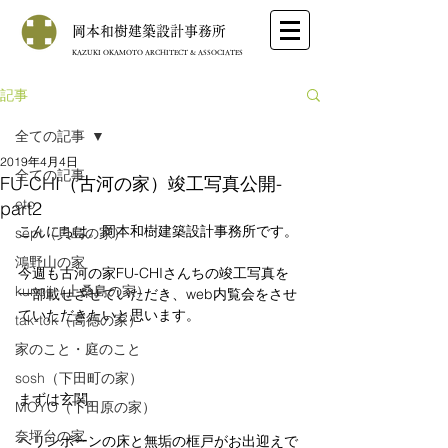
岡本和樹建築設計事務所
KAZUKI OKAMOTO ARCHITECT & ASSOCIATES
記事
全ての記事
2019年4月4日
全ての記事
FU-CHI（古河の家）竣工写真公開-
etc
part2
こんにちは。岡本和樹建築設計事務所です。
sept（貝島の家）
鴻野山の家
今週も古河の家FU-CHIさんちの竣工写真を
kunoji（上桑島の家）
一部載せさせていただき、web内覧会をさせ
ていただきたいと思います。
tak-tok（高徳の家）
家のこと・庭のこと
sosh（下田町の家）
まずは玄関。
MOYO（下田原の家）
奈坪台の家
ヘリンボーンの床と無垢の框戸がお出迎えで