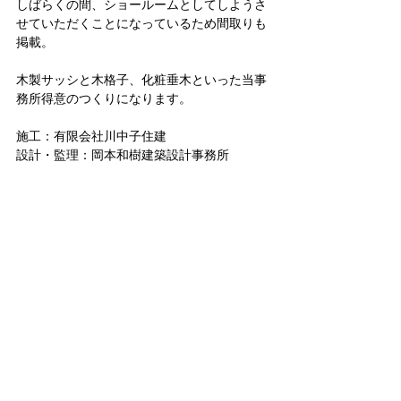
しばらくの間、ショールームとしてしようさ
せていただくことになっているため間取りも
掲載。
木製サッシと木格子、化粧垂木といった当事
務所得意のつくりになります。
施工：有限会社川中子住建
設計・監理：岡本和樹建築設計事務所
FU-CHIさんちも小金井の家も大切なことは
寸法感だと考えています。
それぞれ全く違ったインテリアにはなります
が、仕上げ方が異なるだけで大切なことはき
ちんと建築部材の寸法をまとめること。
厚く見せるところはしっかりと見せ、細く見
せるところはよりシャープに仕上げる。