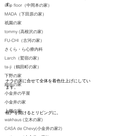
す。
skip floor（中岡本の家）
MADA（下田原の家）
祇園の家
tommy (高根沢の家)
FU-CHI（古河の家）
さくら・ら心療内科
Larch（鷲宿の家）
ta-ji（鶴田町の家）
下野の家
ナラの床に合せて全体を着色仕上げにしてい
細谷の家
ます。
小金井の平屋
小金井の家
上郷の家
框戸を開けるとリビングに。
wakhaus (立木の家)
CASA de Chevy(小金井の家2)