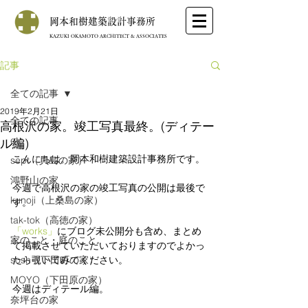
岡本和樹建築設計事務所
KAZUKI OKAMOTO ARCHITECT & ASSOCIATES
記事
全ての記事
2019年2月21日
全ての記事
高根沢の家。竣工写真最終。(ディテー
etc
ル編)
こんにちは。岡本和樹建築設計事務所です。
sept（貝島の家）
鴻野山の家
今週で高根沢の家の竣工写真の公開は最後で
kunoji（上桑島の家）
す。
tak-tok（高徳の家）
「works」
にブログ未公開分も含め、まとめ
家のこと・庭のこと
て掲載させていただいておりますのでよかっ
sosh（下田町の家）
たら覗いてみてください。
MOYO（下田原の家）
今週はディテール編。
奈坪台の家