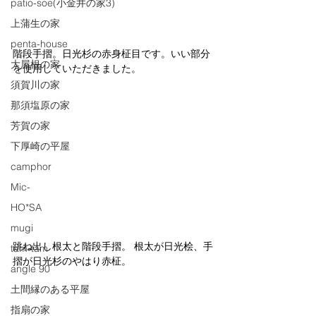
patio-soe(小金井の家3)
上蒲生の家
penta-house
階段手摺。日光杉の赤身柾目です。いい部分
大屋根の家
を使用していただきました。
須賀川の家
那須塩原の家
芳賀の家
下厚崎の平屋
camphor
Mic-
HO*SA
mugi
跳ね出し根太と階段手摺。 根太が日光桧、手
tam-tam
摺が日光杉のやはり赤柾。
angle 90
土間縁のある平屋
指扇の家