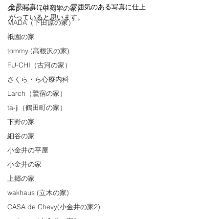
全景写真にはない、雰囲気のある写真に仕上
skip floor（中岡本の家）
がっていると思います。
MADA（下田原の家）
祇園の家
tommy (高根沢の家)
FU-CHI（古河の家）
さくら・ら心療内科
Larch（鷲宿の家）
ta-ji（鶴田町の家）
下野の家
細谷の家
小金井の平屋
小金井の家
上郷の家
wakhaus (立木の家)
CASA de Chevy(小金井の家2)