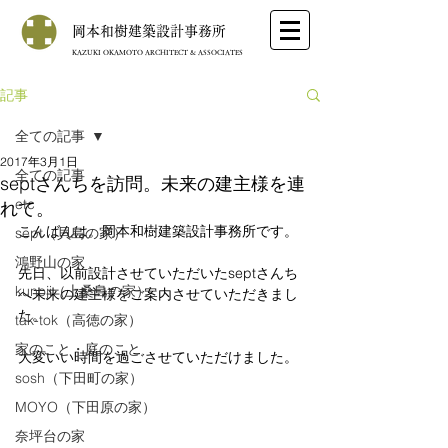
岡本和樹建築設計事務所
KAZUKI OKAMOTO ARCHITECT & ASSOCIATES
記事
全ての記事
2017年3月1日
全ての記事
septさんちを訪問。未来の建主様を連
etc
れて。
こんばんは。岡本和樹建築設計事務所です。
sept（貝島の家）
鴻野山の家
先日、以前設計させていただいたseptさんち
kunoji（上桑島の家）
へ未来の建主様をご案内させていただきまし
た。
tak-tok（高徳の家）
家のこと・庭のこと
大変いい時間を過ごさせていただけました。
sosh（下田町の家）
MOYO（下田原の家）
奈坪台の家