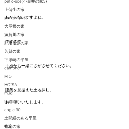
patio-soe(小金井の家3)
上蒲生の家
わからないですよね。
penta-house
大屋根の家
須賀川の家
ですので。
那須塩原の家
芳賀の家
下厚崎の平屋
土地から一緒にさがさせてください。
camphor
Mic-
HO*SA
建築を見据えた土地探し。
mugi
tam-tam
お手伝いいたします。
angle 90
土間縁のある平屋
PS
指扇の家