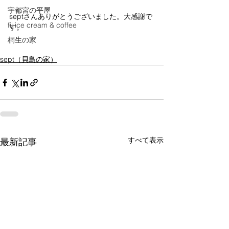
宇都宮の平屋
septさんありがとうございました。大感謝で
fil ice cream & coffee
す。
桐生の家
sept（貝島の家）
すべて表示
最新記事