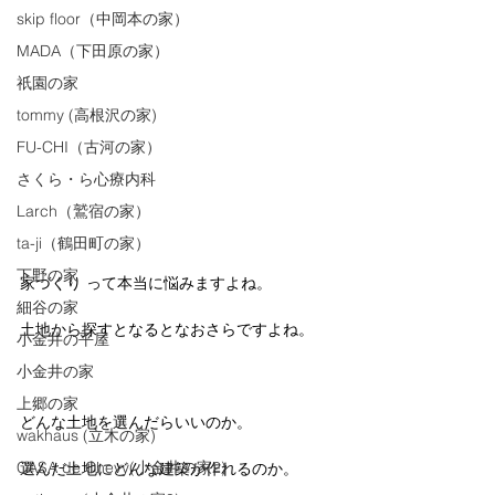
skip floor（中岡本の家）
MADA（下田原の家）
祇園の家
tommy (高根沢の家)
FU-CHI（古河の家）
さくら・ら心療内科
Larch（鷲宿の家）
ta-ji（鶴田町の家）
下野の家
家づくり って本当に悩みますよね。
細谷の家
土地から探すとなるとなおさらですよね。
小金井の平屋
小金井の家
上郷の家
どんな土地を選んだらいいのか。
wakhaus (立木の家)
CASA de Chevy(小金井の家2)
選んだ土地にどんな建築が作れるのか。