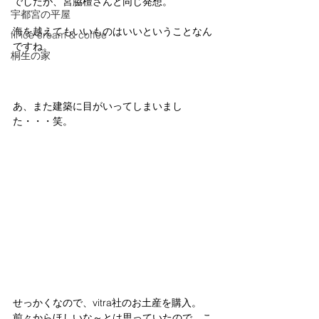
でしたが、宮脇檀さんと同じ発想。
宇都宮の平屋
海を越えてもいいものはいいということなん
fil ice cream & coffee
ですね。
桐生の家
あ、また建築に目がいってしまいまし
た・・・笑。
せっかくなので、vitra社のお土産を購入。
前々からほしいな～とは思っていたので、こ