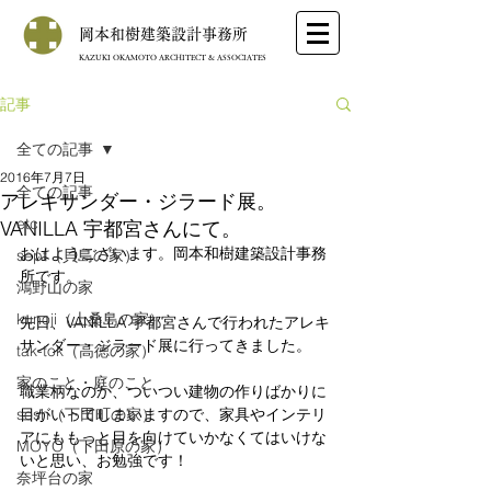
岡本和樹建築設計事務所
KAZUKI OKAMOTO ARCHITECT & ASSOCIATES
記事
全ての記事
2016年7月7日
全ての記事
アレキサンダー・ジラード展。
etc
VANILLA 宇都宮さんにて。
おはようございます。岡本和樹建築設計事務
sept（貝島の家）
所です。
鴻野山の家
kunoji（上桑島の家）
先日、VANILLA 宇都宮さんで行われたアレキ
サンダー・ジラード展に行ってきました。
tak-tok（高徳の家）
家のこと・庭のこと
職業柄なのか、ついつい建物の作りばかりに
sosh（下田町の家）
目がいってしまいますので、家具やインテリ
アにももっと目を向けていかなくてはいけな
MOYO（下田原の家）
いと思い、お勉強です！
奈坪台の家