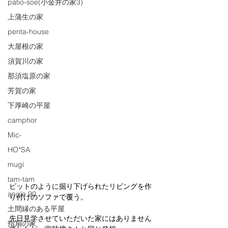
patio-soe(小金井の家3)
上蒲生の家
penta-house
大屋根の家
須賀川の家
那須塩原の家
芳賀の家
下厚崎の平屋
camphor
Mic-
HO*SA
mugi
tam-tam
ピットのように掘り下げられたリビングを作
angle 90
り付けのソファで覆う。
土間縁のある平屋
先日見学させていただいた家にはありません
指扇の家