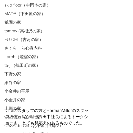
skip floor（中岡本の家）
MADA（下田原の家）
祇園の家
tommy (高根沢の家)
FU-CHI（古河の家）
さくら・ら心療内科
Larch（鷲宿の家）
ta-ji（鶴田町の家）
下野の家
細谷の家
小金井の平屋
小金井の家
上郷の家
vitraのスタッフの方とHermanMillerのスタッ
フの方、VANILLAの田中社長によるトークシ
wakhaus (立木の家)
ョーも、とても見応えのあるものでした。
CASA de Chevy(小金井の家2)