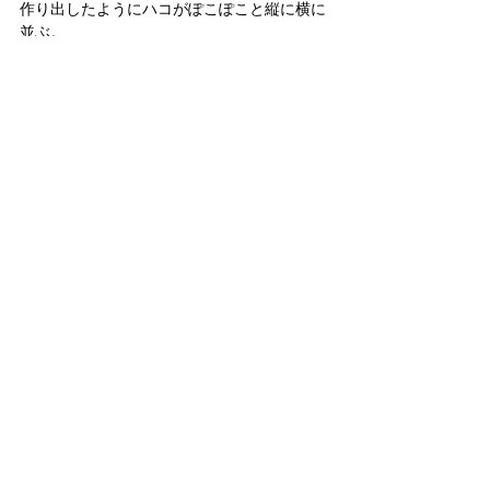
作り出したようにハコがぽこぽこと縦に横に
並ぶ。
大切に設計した住宅に賞を与えていただける
ことは本当にうれしく思います。
WAKHAUSさんにもすぐに一報を入れまし
た。
喜んでいただけていたようでわたしもよりう
れしくなりました。
これを励みにまたより豊かな暮らしづくりに
尽力していこうと思います。
wakhaus (立木の家)