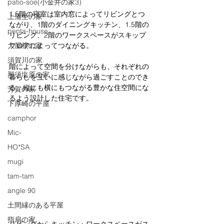
patio-soe(小金井の家3)
1.5階の寝室は室内窓によってリビングとつ
上蒲生の家
ながり、1階のダイニングキッチン、1.5階の
penta-house
リビング、2階のワークスペースがスキップ
大屋根の家
フロアによってつながる。
須賀川の家
階によって空間を分けながらも、それぞれの
那須塩原の家
暮らしを互いに感じながら過ごすことのでき
る、縦にも横にもつながる豊かな住空間にな
芳賀の家
るよう設計した住宅です。
下厚崎の平屋
camphor
Mic-
HO*SA
mugi
tam-tam
angle 90
土間縁のある平屋
指扇の家