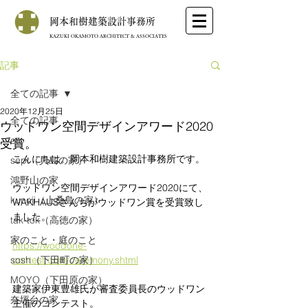
岡本和樹建築設計事務所
KAZUKI OKAMOTO ARCHITECT & ASSOCIATES
記事
全ての記事
2020年12月25日
全ての記事
ウッドワン空間デザインアワード2020
etc
受賞。
こんにちは。岡本和樹建築設計事務所です。
sept（貝島の家）
鴻野山の家
ウッドワン空間デザインアワード2020にて、
kunoji（上桑島の家）
WAKHAUSさんちがウッドワン賞を受賞致し
ました。
tak-tok（高徳の家）
家のこと・庭のこと
https://woodone-
sosh（下田町の家）
contest.com/ceremony.shtml
MOYO（下田原の家）
建築家伊東豊雄氏が審査委員長のウッドワン
奈坪台の家
主催のコンテスト。