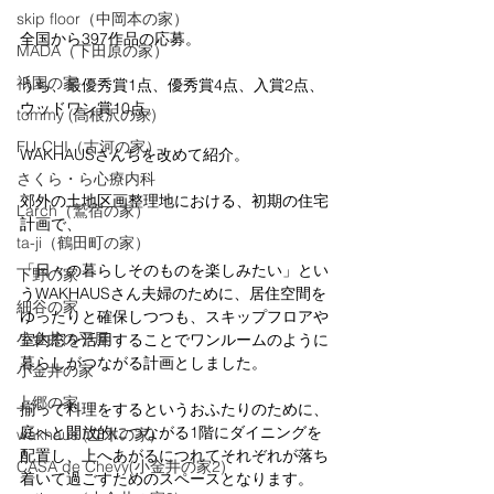
skip floor（中岡本の家）
全国から397作品の応募。
MADA（下田原の家）
祇園の家
うち、最優秀賞1点、優秀賞4点、入賞2点、
ウッドワン賞10点。
tommy (高根沢の家)
FU-CHI（古河の家）
WAKHAUSさんちを改めて紹介。
さくら・ら心療内科
郊外の土地区画整理地における、初期の住宅
Larch（鷲宿の家）
計画で、
ta-ji（鶴田町の家）
「日々の暮らしそのものを楽しみたい」とい
下野の家
うWAKHAUSさん夫婦のために、居住空間を
細谷の家
ゆったりと確保しつつも、スキップフロアや
小金井の平屋
室内窓を活用することでワンルームのように
暮らしがつながる計画としました。
小金井の家
上郷の家
揃って料理をするというおふたりのために、
庭へと開放的につながる1階にダイニングを
wakhaus (立木の家)
配置し、上へあがるにつれてそれぞれが落ち
CASA de Chevy(小金井の家2)
着いて過ごすためのスペースとなります。